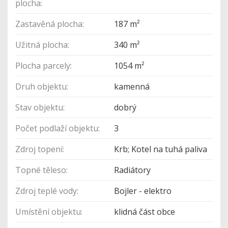
plocha:
Zastavěná plocha:
187 m²
Užitná plocha:
340 m²
Plocha parcely:
1054 m²
Druh objektu:
kamenná
Stav objektu:
dobrý
Počet podlaží objektu:
3
Zdroj topení:
Krb; Kotel na tuhá paliva
Topné těleso:
Radiátory
Zdroj teplé vody:
Bojler - elektro
Umístění objektu:
klidná část obce