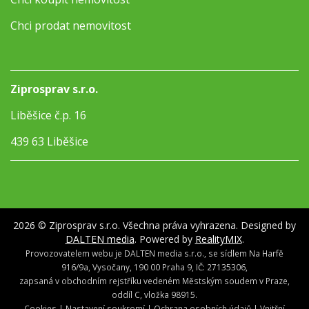
Chci prodat nemovitost
Ziprosprav s.r.o.
Liběšice č.p. 16
439 63 Liběšice
2026 © Ziprosprav s.r.o. Všechna práva vyhrazena. Designed by
DALTEN media
. Powered by
RealityMIX
.
Provozovatelem webu je DALTEN media s.r.o., se sídlem Na Harfě
916/9a, Vysočany, 190 00 Praha 9, IČ: 27135306,
zapsaná v obchodním rejstříku vedeném Městským soudem v Praze,
oddíl C, vložka 98915.
Cookies
|
Nastavení soukromí
|
Ochrana osobních údajů
|
Vnitřní