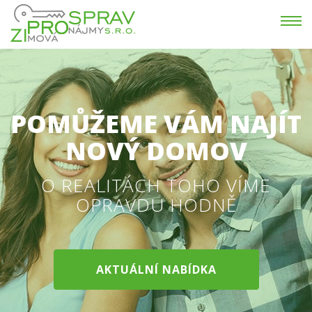
POMŮŽEME VÁM NAJÍT
NOVÝ DOMOV
O REALITÁCH TOHO VÍME
OPRAVDU HODNĚ
AKTUÁLNÍ NABÍDKA