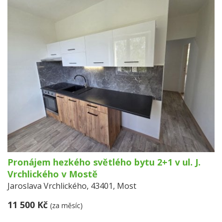
Pronájem hezkého světlého bytu 2+1 v ul. J.
Vrchlického v Mostě
Jaroslava Vrchlického, 43401, Most
11 500 Kč
(za měsíc)