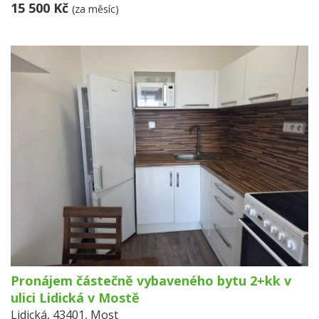
15 500 Kč
(za měsíc)
Pronájem částečně vybaveného bytu 2+kk v
ulici Lidická v Mostě
Lidická, 43401, Most