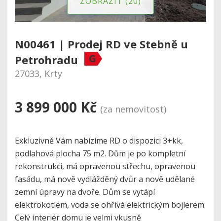
ZOBRAZIT (20)
N00461 | Prodej RD ve Stebně u
G
Petrohradu
27033, Krty
3 899 000 Kč
(za nemovitost)
Exkluzivně Vám nabízíme RD o dispozici 3+kk,
podlahová plocha 75 m2. Dům je po kompletní
rekonstrukci, má opravenou střechu, opravenou
fasádu, má nově vydlážděný dvůr a nově udělané
zemní úpravy na dvoře. Dům se vytápí
elektrokotlem, voda se ohřívá elektrickým bojlerem.
Celý interiér domu je velmi vkusně