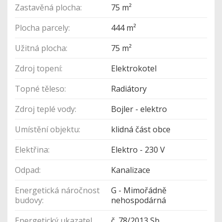
Zastavěná plocha:
75 m²
Plocha parcely:
444 m²
Užitná plocha:
75 m²
Zdroj topení:
Elektrokotel
Topné těleso:
Radiátory
Zdroj teplé vody:
Bojler - elektro
Umístění objektu:
klidná část obce
Elektřina:
Elektro - 230 V
Odpad:
Kanalizace
Energetická náročnost
G - Mimořádně
budovy:
nehospodárná
Energetický ukazatel
č. 78/2013 Sb.