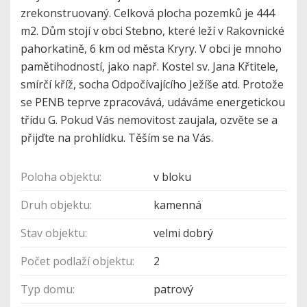
zrekonstruovaný. Celková plocha pozemků je 444
m2. Dům stojí v obci Stebno, které leží v Rakovnické
pahorkatině, 6 km od města Kryry. V obci je mnoho
pamětihodností, jako např. Kostel sv. Jana Křtitele,
smírčí kříž, socha Odpočívajícího Ježíše atd. Protože
se PENB teprve zpracovává, udáváme energetickou
třídu G. Pokud Vás nemovitost zaujala, ozvěte se a
přijďte na prohlídku. Těším se na Vás.
Poloha objektu:
v bloku
Druh objektu:
kamenná
Stav objektu:
velmi dobrý
Počet podlaží objektu:
2
Typ domu:
patrový