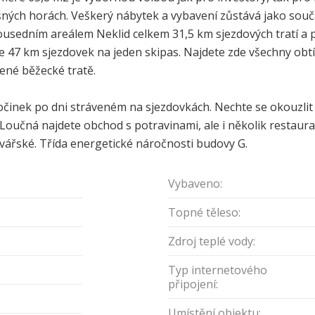
ch horách. Veškerý nábytek a vybavení zůstává jako součá
sousedním areálem Neklid celkem 31,5 km sjezdových tratí a
ž ke 47 km sjezdovek na jeden skipas. Najdete zde všechny ob
ené běžecké tratě.
očinek po dni stráveném na sjezdovkách. Nechte se okouzlit 
ci Loučná najdete obchod s potravinami, ale i několik resta
vářské. Třída energetické náročnosti budovy G.
Vybaveno:
Topné těleso:
Zdroj teplé vody:
Typ internetového
připojení:
Umístění objektu: