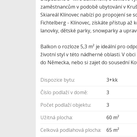
zaměstnancům v podobě ubytování v Krušný
Skiareál Klínovec nabízí po propojení se 
Fichtelberg - Klínovec, získáte přístup a
lanovky, dětské parky, snowparky a uprav
Balkon o rozloze 5,3 m² je ideální pro odp
životní styl v této nádherné oblasti. V ob
do Německa, nebo si zajet do sousední Ko
Dispozice bytu:
3+kk
Číslo podlaží v domě:
3
Počet podlaží objektu:
3
Užitná plocha:
60 m²
Celková podlahová plocha:
65 m²