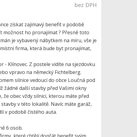
bez DPH
nce získat zajímavý benefit v podobě
mít možnost ho pronajímat ? Přesně toto
tmán je vybavený nábytkem na míru, vše je
 místní firma, která bude byt pronajímat,
- Klínovec. Z postele vidíte na sjezdovku
 nebo vpravo na německý Fichtelberg.
domem silnice vedoucí do obce Loučná pod
íž žádné další stavby před Vašimi okny
 že obec vždy silnici, kterou máte před
stavby v této lokalitě. Navíc máte garáž,
dlí v podobě čistého auta.
ně 6 osob.
irmy, které chtějí dopřát benefit svým