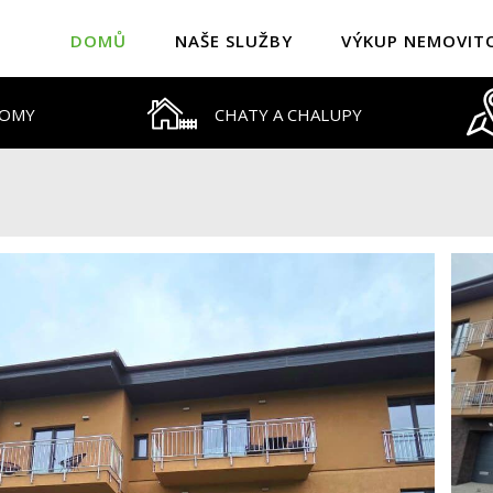
DOMŮ
NAŠE SLUŽBY
VÝKUP NEMOVIT
DOMY
CHATY A CHALUPY