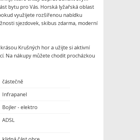
st bytu pro Vás. Horská lyžařská oblast
 pokud využijete rozšířenou nabídku
tížnosti sjezdovek, skibus zdarma, moderní
krásou Krušných hor a užijte si aktivní
urací. Na nákupy můžete chodit procházkou
částečně
Infrapanel
Bojler - elektro
ADSL
klidná část obce