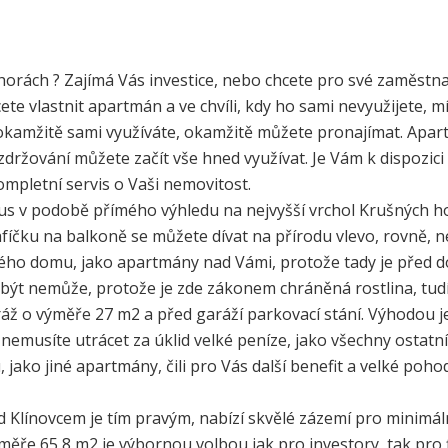
orách ? Zajímá Vás investice, nebo chcete pro své zaměstna
te vlastnit apartmán a ve chvíli, kdy ho sami nevyužijete, 
, okamžitě sami využíváte, okamžitě můžete pronajímat. Apar
 zdržování můžete začít vše hned využívat. Je Vám k dispozici
kompletní servis o Vaši nemovitost.
 v podobě přímého výhledu na nejvyšší vrchol Krušných hor 
kafíčku na balkoně se můžete dívat na přírodu vlevo, rovně,
ého domu, jako apartmány nad Vámi, protože tady je před 
c být nemůže, protože je zde zákonem chráněná rostlina, tud
áž o výměře 27 m2 a před garáží parkovací stání. Výhodou je,
emusíte utrácet za úklid velké peníze, jako všechny ostatní 
 jako jiné apartmány, čili pro Vás další benefit a velké poho
Klínovcem je tím pravým, nabízí skvělé zázemí pro minimál
ěře 65,8 m2 je výbornou volbou jak pro investory, tak pro f