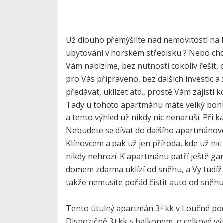
Už dlouho přemýšlíte nad nemovitostí na h
ubytování v horském středisku ? Nebo chce
Vám nabízíme, bez nutnosti cokoliv řešit
pro Vás připraveno, bez dalších investic a
předávat, uklízet atd., prostě Vám zajistí 
Tady u tohoto apartmánu máte velký bonus
a tento výhled už nikdy nic nenaruší. Při 
Nebudete se dívat do dalšího apartmánov
Klínovcem a pak už jen příroda, kde už ni
nikdy nehrozí. K apartmánu patří ještě gar
domem zdarma uklízí od sněhu, a Vy tudíž n
takže nemusíte pořád čistit auto od sněhu,
Tento útulný apartmán 3+kk v Loučné pod 
Dispozičně 3+kk s balkonem, o celkové vým