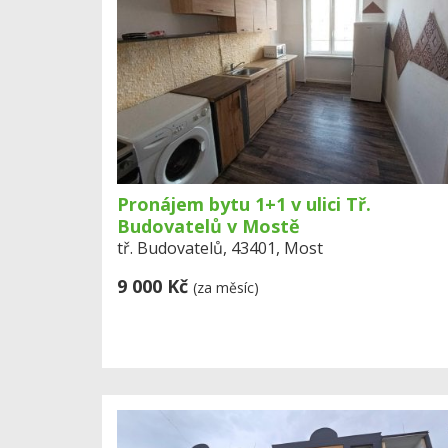
Pronájem bytu 1+1 v ulici Tř.
Budovatelů v Mostě
tř. Budovatelů, 43401, Most
9 000 Kč
(za měsíc)