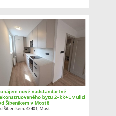
ronájem nově nadstandartně
ekonstruovaného bytu 2+kk+L v ulici
od Šibenikem v Mostě
d Šibeníkem, 43401, Most