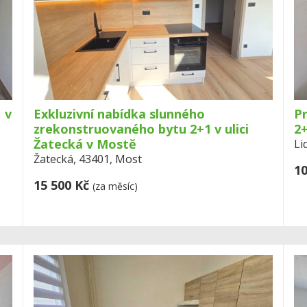
 v
Exkluzivní nabídka slunného
P
zrekonstruovaného bytu 2+1 v ulici
2+
Žatecká v Mostě
Li
Žatecká, 43401, Most
10
15 500 Kč
(za měsíc)