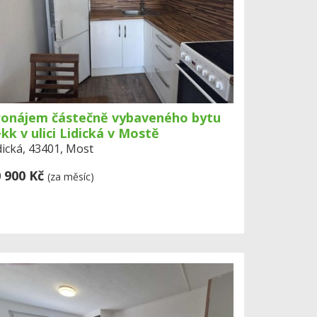
ronájem částečně vybaveného bytu
kk v ulici Lidická v Mostě
dická, 43401, Most
 900 Kč
(za měsíc)