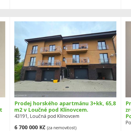
Prodej horského apartmánu 3+kk, 65,8
P
t
m2 v Loučné pod Klínovcem.
zr
P
43191, Loučná pod Klínovcem
Po
6 700 000 Kč
(za nemovitost)