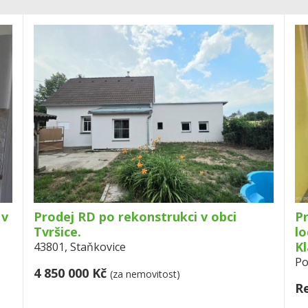
 v
Prodej RD po rekonstrukci v obci
Pr
Tvršice.
lo
Kl
43801, Staňkovice
Po
4 850 000 Kč
(za nemovitost)
R