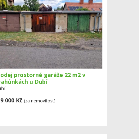
odej prostorné garáže 22 m2 v
rahůnkách u Dubí
bí
9 000 Kč
(za nemovitost)