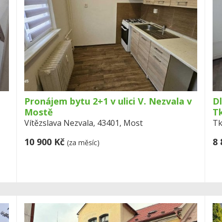
Pronájem bytu 2+1 v ulici V. Nezvala v
Dl
Mostě
Tk
Vítězslava Nezvala, 43401, Most
Tk
10 900 Kč
8 
(za měsíc)