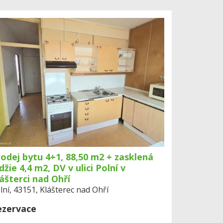
odej bytu 4+1, 88,50 m2 + zasklená
džie 4,4 m2, DV v ulici Polní v
ášterci nad Ohří
lní, 43151, Klášterec nad Ohří
ezervace