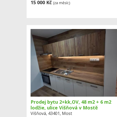
15 000 Kč
(za měsíc)
Prodej bytu 2+kk,OV, 48 m2 + 6 m2
lodžie, ulice Višňová v Mostě
Višňová, 43401, Most